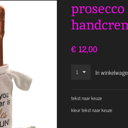
prosecco
handcre
€ 12,00
In winkelwage
tekst naar keuze
kleur tekst naar keuze